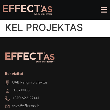
KEL PROJEKTAS
Rekvizitai
UAB Renginio Efektas
305210105
+370 622 22441
tavo@effectas.lt