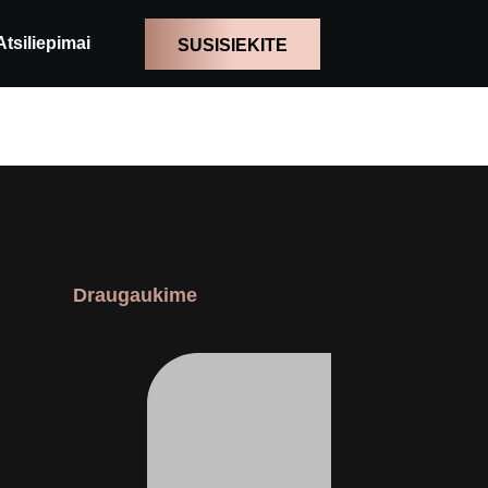
Atsiliepimai
SUSISIEKITE
Draugaukime