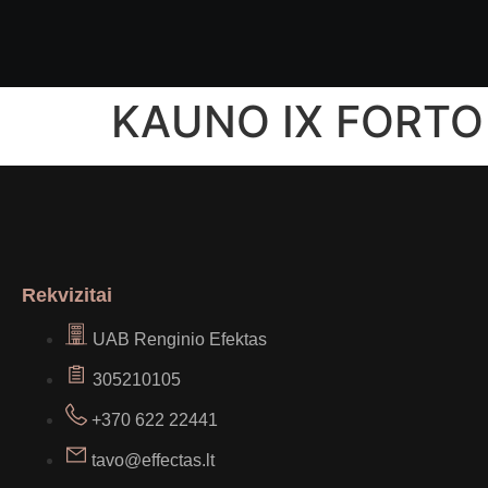
KAUNO IX FORTO
Rekvizitai
UAB Renginio Efektas
305210105
+370 622 22441
tavo@effectas.lt