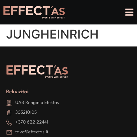
JUNGHEINRICH
Rekvizitai
UAB Renginio Efektas
305210105
+370 622 22441
tavo@effectas.lt