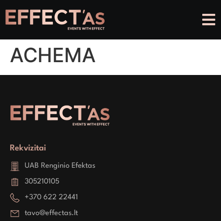
ACHEMA
Rekvizitai
UAB Renginio Efektas
305210105
+370 622 22441
tavo@effectas.lt