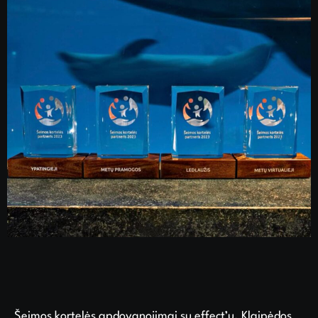
Šeimos kortelės apdovanojimai su effect’u. Klaipėdos