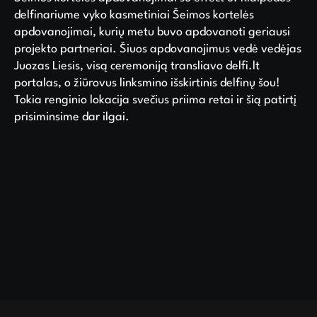
delfinariume vyko kasmetiniai Šeimos kortelės
apdovanojimai, kurių metu buvo apdovanoti geriausi
projekto partneriai. Šiuos apdovanojimus vedė vedėjas
Juozas Liesis, visą ceremoniją transliavo delfi.lt
portalas, o žiūrovus linksmino išskirtinis delfinų šou!
Tokia renginio lokacija svečius priima retai ir šią patirtį
prisiminsime dar ilgai.