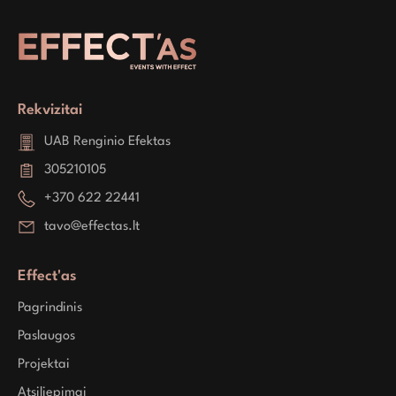
Rekvizitai
UAB Renginio Efektas
305210105
+370 622 22441
tavo@effectas.lt
Effect'as
Pagrindinis
Paslaugos
Projektai
Atsiliepimai