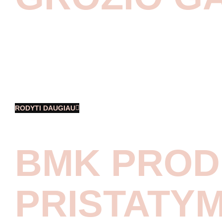
Šį kartą Grožio Gatvė įgavo dar kitokį
atspalvį. Kauno Akropolio aikštėje, kartu
su Agnės Kuzmickaitės nauja kolekcija
pristatėme ir naujausias grožio
tendencijas. Dvi dienas trukęs
RODYTI DAUGIAU
BMK PROD
PRISTATY