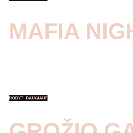
MAFIA NIG
Italijos mafija, su privačiais savo
lėktuvais, nusileido tiesiai į Vilniaus oro
uosto konferencijų sale, kurioje vyko
labai privatus, cigarais ir viskiu
kvepiantis, la famiglia susitikimas.
RODYTI DAUGIAU
GROŽIO G