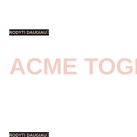
veiklose, kurios buvo suskirstytos į
keturias skirtingų spalvų zonas.
Dalyviai, sudalyvavę
RODYTI DAUGIAU
ACME TOG
Dalinamės akimirkomis iš įmonės 30-
ties metų jubiliejaus, kurio metu buvo
vaišinama vadovų iškeptu tortu su
Beatos virtuvės pagalba, Manto
Stonkaus stand up apie įmonės istoriją,
RODYTI DAUGIAU