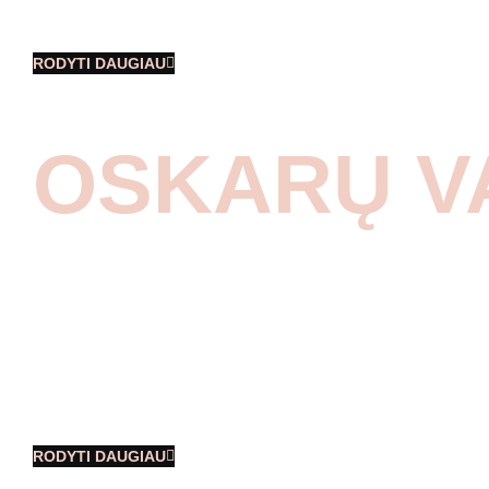
pasikalbėjimai su Robertu Petrausku,
RODYTI DAUGIAU
OSKARŲ V
Šis mūsų komandos organizuotas
renginys nukėlė į prabangų Oskarų
vakarą. Ilgas raudonas kilimas, išskirtinė
foto zona, dėmesys kiekvienam dalyviui,
iškilmingi Oskarų apdovanojimai, vakaro
veiklos su
RODYTI DAUGIAU