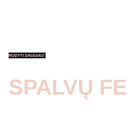
ALOHA - būtent šis raktinis žodis įkvėpė
surengti tikrą tropikų vakarėlį laive!
Renginio dalyvius pasitiko havajietiškai
išpuoštas laivas, užkandžiai ir gėrimai,
muzikinis protmūšis su renginio
RODYTI DAUGIAU
SPALVŲ FE
Akimirkomis iš tikro spalvų festivalio!
Visą dieną renginio dalyviai išbandė
savo jėgas pačiose įvairiausiose