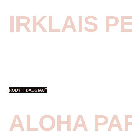
IRKLAIS P
Vasaros renginio akimirkos su Fazer
Lietuva kolektyvu buvo tikras nuotykis!
Pirmoje dienos pusėje renginio svečiai
dalyvavo orientacinėse su baidarėmis ir
sėkmingai įveikė 15km. ruožą, kuriame
RODYTI DAUGIAU
ALOHA PA