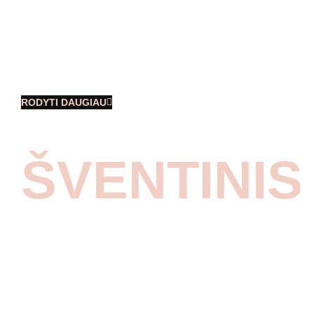
lokacijoje. Esame pirmieji, gavę leidimą
organizuoti renginį šiame muziejuje.
Antikvariniai automobiliai liko sveiki, o
mes ir
RODYTI DAUGIAU
ŠVENTINI
Effect’ingas žiemos renginys, kuris
nepaliko abejingų. Dalyvius pasitiko
šventinis traukinys, kuris nuvežė
svečius į Betono fabriką. Jame laukė
vakaro veiklos, jubiliejiniai