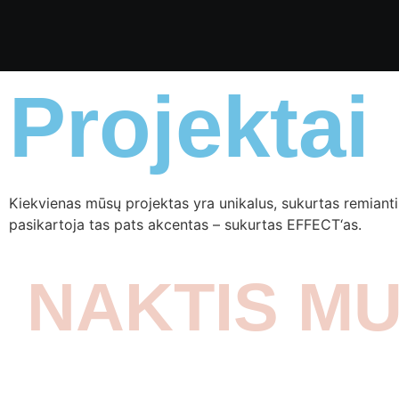
Projektai
Kiekvienas mūsų projektas yra unikalus, sukurtas remiantis
pasikartoja tas pats akcentas – sukurtas EFFECT‘as.
NAKTIS MU
Akimirkos iš daug arklio galių turėjusio
renginio, vykusio netradicinėje