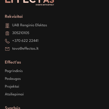
Rekvizitai
UAB Renginio Efektas
305210105
+370 622 22441
tavo@effectas.lt
Effect'as
Pagrindinis
Paslaugos
Projektai
Atsiliepimai
Svarbūs