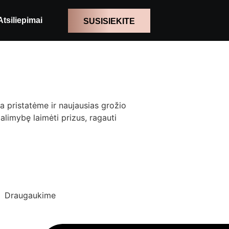
Atsiliepimai
SUSISIEKITE
a pristatėme ir naujausias grožio
limybę laimėti prizus, ragauti
Draugaukime