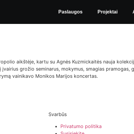
Paslaugos
Projektai
ropolio aikštėje, kartu su Agnės Kuzmickaitės nauja kolekcij
 į įvairius grožio seminarus, mokymus, smagias pramogas, ga
ždarymą vainikavo Monikos Marijos koncertas.
Svarbūs
Privatumo politika
Susisiekite