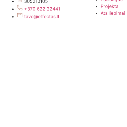
305210105
Projektai
+370 622 22441
Atsiliepimai
tavo@effectas.lt