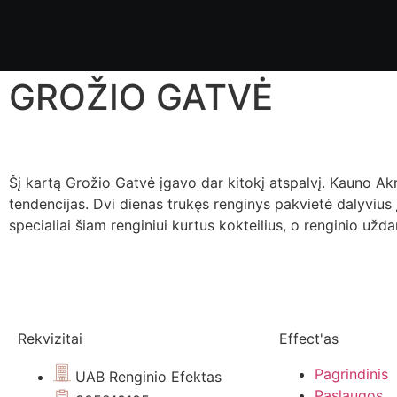
GROŽIO GATVĖ
Šį kartą Grožio Gatvė įgavo dar kitokį atspalvį. Kauno Ak
tendencijas. Dvi dienas trukęs renginys pakvietė dalyvius
specialiai šiam renginiui kurtus kokteilius, o renginio u
Rekvizitai
Effect'as
Pagrindinis
UAB Renginio Efektas
Paslaugos