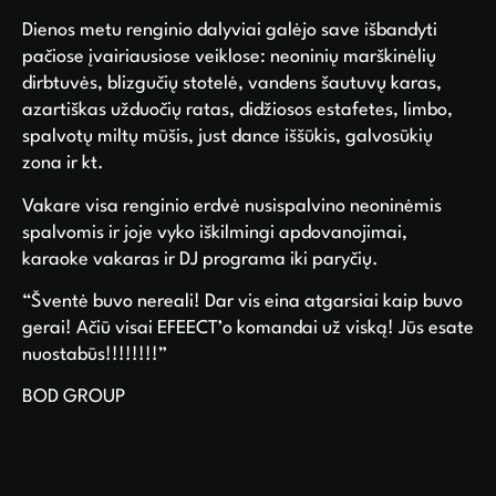
Dienos metu renginio dalyviai galėjo save išbandyti
pačiose įvairiausiose veiklose: neoninių marškinėlių
dirbtuvės, blizgučių stotelė, vandens šautuvų karas,
azartiškas užduočių ratas, didžiosos estafetes, limbo,
spalvotų miltų mūšis, just dance iššūkis, galvosūkių
zona ir kt.
Vakare visa renginio erdvė nusispalvino neoninėmis
spalvomis ir joje vyko iškilmingi apdovanojimai,
karaoke vakaras ir DJ programa iki paryčių.
“Šventė buvo nereali! Dar vis eina atgarsiai kaip buvo
gerai! Ačiū visai EFEECT’o komandai už viską! Jūs esate
nuostabūs!!!!!!!!”
BOD GROUP