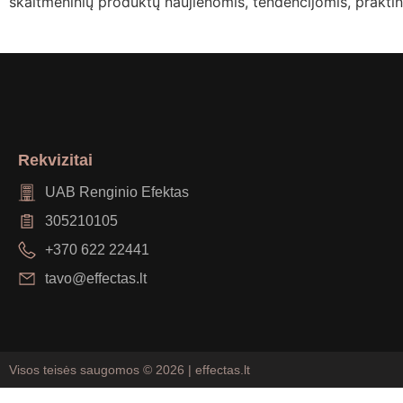
skaitmeninių produktų naujienomis, tendencijomis, praktini
Rekvizitai
UAB Renginio Efektas
305210105
+370 622 22441
tavo@effectas.lt
Visos teisės saugomos © 2026 | effectas.lt