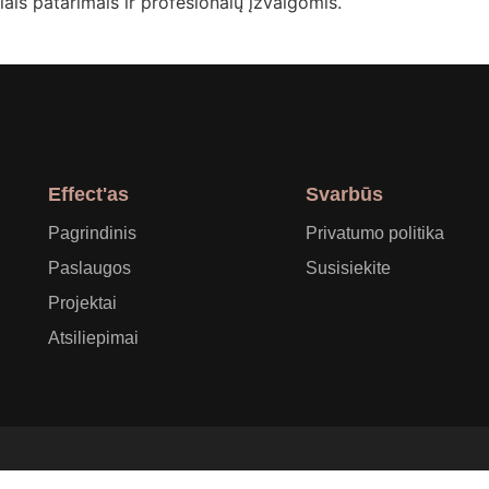
ais patarimais ir profesionalų įžvalgomis.
Effect'as
Svarbūs
Pagrindinis
Privatumo politika
Paslaugos
Susisiekite
Projektai
Atsiliepimai