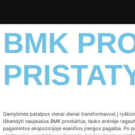
BMK PR
PRISTAT
Gamybinės patalpos vienai dienai transformavosi į ryškio
išbandyti naujausius BMK produktus, lauko erdvėje ragauti į
pagamintos ekspozicijoje esančios įrangos pagalba. Po pr