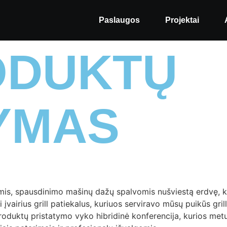
Paslaugos
Projektai
ODUKTŲ
YMAS
mis, spausdinimo mašinų dažų spalvomis nušviestą erdvę, k
vairius grill patiekalus, kuriuos serviravo mūsų puikūs gril
oduktų pristatymo vyko hibridinė konferencija, kurios metu