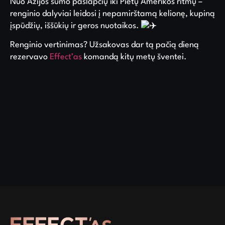
Nuo Azijos sumo paslapčių iki Pietų Amerikos ritmų –
renginio dalyviai leidosi į nepamirštamą kelionę, kupiną
įspūdžių, iššūkių ir geros nuotaikos.
Renginio vertinimas? Užsakovas dar tą pačią dieną
rezervavo
Effect’as
komandą kitų metų šventei.