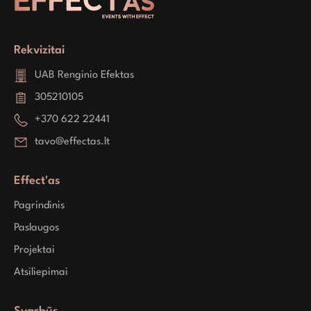
Rekvizitai
UAB Renginio Efektas
305210105
+370 622 22441
tavo@effectas.lt
Effect'as
Pagrindinis
Paslaugos
Projektai
Atsiliepimai